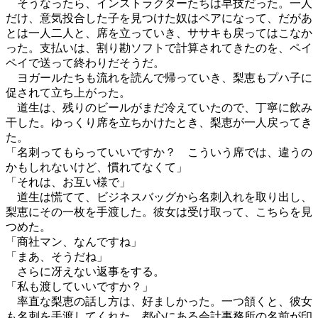
そうなったら、インストラクターたちは早技だった。一人
だけ、意気投合した子を見つけた奴はペアになって、だがあ
とは一人二人と、席を立っていき、ササキも戻ってはこなか
った。支払いは、割り勘ソフトで計算されてきたのを、ペイ
ペイで送って終わりだそうだ。
ヨガールたちも流れを読んで帰っていき、梨恵もプハ子に
促されて立ち上がった。
道生は、残りのビールがまだ冷えていたので、丁寧に飲み
干した。ゆっくり席を立ちかけたとき、梨恵が一人戻ってき
た。
「名刺ってもらっていいですか？ こういう席では、違うの
かもしれないけど、慣れてなくて」
「それは、お互い様で」
道生は慌てて、ビジネスバッグから名刺入れを取り出し、
梨恵にその一枚を手渡した。彼女は受け取って、こちらを見
つめた。
「商社マン、なんですね」
「まあ、そうだね」
さらに冴えない返事をする。
「私も渡していいですか？」
率直な梨恵の話し方は、好ましかった。一つ頷くと、彼女
も名刺を手渡してくれた。都心にある会計事務所の名前が印