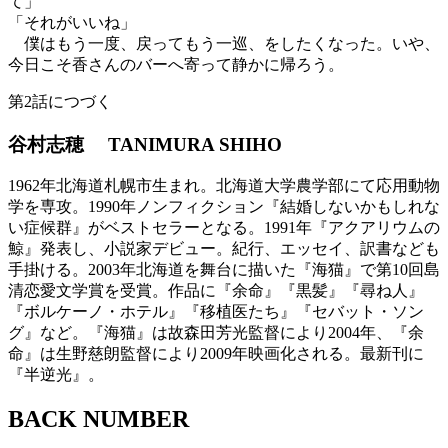
て」
「それがいいね」
僕はもう一度、戻ってもう一巡、をしたくなった。いや、
今日こそ香さんのバーへ寄って静かに帰ろう。
第2話につづく
谷村志穂
TANIMURA SHIHO
1962年北海道札幌市生まれ。北海道大学農学部にて応用動物
学を専攻。1990年ノンフィクション『結婚しないかもしれな
い症候群』がベストセラーとなる。1991年『アクアリウムの
鯨』発表し、小説家デビュー。紀行、エッセイ、訳書なども
手掛ける。2003年北海道を舞台に描いた『海猫』で第10回島
清恋愛文学賞を受賞。作品に『余命』『黒髪』『尋ね人』
『ボルケーノ・ホテル』『移植医たち』『セバット・ソン
グ』など。『海猫』は故森田芳光監督により2004年、『余
命』は生野慈朗監督により2009年映画化される。最新刊に
『半逆光』。
BACK NUMBER