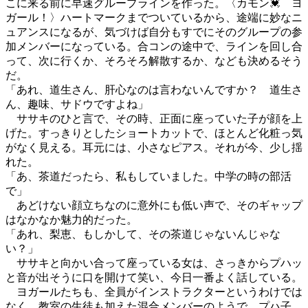
こに来る前に早速グループラインを作った。〈カモン💓 ヨ
ガール！〉ハートマークまでついているから、途端に妙なニ
ュアンスになるが、気づけば自分もすでにそのグループの参
加メンバーになっている。合コンの途中で、ラインを回し合
って、次に行くか、そろそろ解散するか、なども決めるそう
だ。
「あれ、道生さん、肝心なのは言わないんですか？ 道生さ
ん、趣味、サドウですよね」
ササキのひと言で、その時、正面に座っていた子が顔を上
げた。すっきりとしたショートカットで、ほとんど化粧っ気
がなく見える。耳元には、小さなピアス。それが今、少し揺
れた。
「あ、茶道だったら、私もしていました。中学の時の部活
で」
あどけない顔立ちなのに意外にも低い声で、そのギャップ
はなかなか魅力的だった。
「あれ、梨恵、もしかして、その茶道じゃないんじゃな
い？」
ササキと向かい合って座っている女は、さっきからプハッ
と音が出そうに口を開けて笑い、今日一番よく話している。
ヨガールたちも、全員がインストラクターというわけでは
なく、教室の生徒も加えた混合メンバーのようで、プハ子