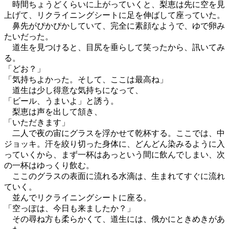
時間ちょうどくらいに上がっていくと、梨恵は先に空を見
上げて、リクライニングシートに足を伸ばして座っていた。
鼻先がぴかぴかしていて、完全に素顔なようで、ゆで卵み
たいだった。
道生を見つけると、目尻を垂らして笑ったから、訊いてみ
る。
「どお？」
「気持ちよかった。そして、ここは最高ね」
道生は少し得意な気持ちになって、
「ビール、うまいよ」と誘う。
梨恵は声を出して頷き、
「いただきます」
二人で夜の宙にグラスを浮かせて乾杯する。ここでは、中
ジョッキ。汗を絞り切った身体に、どんどん染みるように入
っていくから、まず一杯はあっという間に飲んでしまい、次
の一杯はゆっくり飲む。
ここのグラスの表面に流れる水滴は、生まれてすぐに流れ
ていく。
並んでリクライニングシートに座る。
「空っぽは、今日も来ましたか？」
その尋ね方も柔らかくて、道生には、俄かにときめきがあ