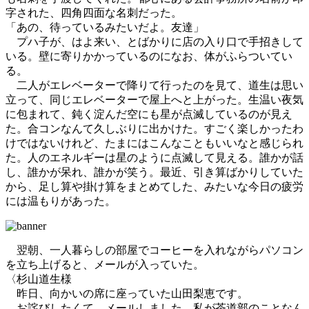
字された、四角四面な名刺だった。
「あの、待っているみたいだよ。友達」
プハ子が、はよ来い、とばかりに店の入り口で手招きして
いる。壁に寄りかかっているのになお、体がふらついてい
る。
二人がエレベーターで降りて行ったのを見て、道生は思い
立って、同じエレベーターで屋上へと上がった。生温い夜気
に包まれて、鈍く淀んだ空にも星が点滅しているのが見え
た。合コンなんて久しぶりに出かけた。すごく楽しかったわ
けではないけれど、たまにはこんなこともいいなと感じられ
た。人のエネルギーは星のように点滅して見える。誰かが話
し、誰かが呆れ、誰かが笑う。最近、引き算ばかりしていた
から、足し算や掛け算をまとめてした、みたいな今日の疲労
には温もりがあった。
翌朝、一人暮らしの部屋でコーヒーを入れながらパソコン
を立ち上げると、メールが入っていた。
〈杉山道生様
昨日、向かいの席に座っていた山田梨恵です。
お詫びしたくて、メールしました。私が茶道部のことなん