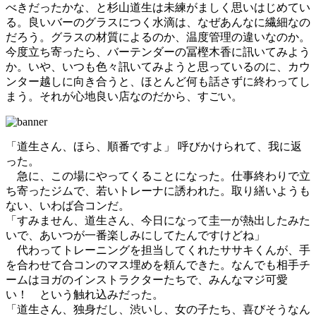
べきだったかな、と杉山道生は未練がましく思いはじめてい
る。良いバーのグラスにつく水滴は、なぜあんなに繊細なの
だろう。グラスの材質によるのか、温度管理の違いなのか。
今度立ち寄ったら、バーテンダーの冨樫木香に訊いてみよう
か。いや、いつも色々訊いてみようと思っているのに、カウ
ンター越しに向き合うと、ほとんど何も話さずに終わってし
まう。それが心地良い店なのだから、すごい。
「道生さん、ほら、順番ですよ」 呼びかけられて、我に返
った。
急に、この場にやってくることになった。仕事終わりで立
ち寄ったジムで、若いトレーナに誘われた。取り繕いようも
ない、いわば合コンだ。
「すみません、道生さん、今日になって圭一が熱出したみた
いで、あいつが一番楽しみにしてたんですけどね」
代わってトレーニングを担当してくれたササキくんが、手
を合わせて合コンのマス埋めを頼んできた。なんでも相手チ
ームはヨガのインストラクターたちで、みんなマジ可愛
い！ という触れ込みだった。
「道生さん、独身だし、渋いし、女の子たち、喜びそうなん