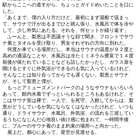
駅からここへの道すがら、ちょっとガイドめいたことを口に
した。
「あくまで、僕の入り方だけど、最初にまず湯船で温まっ
て、サウナで汗が出るまでひと踏ん張り。水風呂で体を冷や
して、少し外気にあたる。それを、何セットか繰り返す」
ふーんと、梨恵は不思議そうな顔で聞き、フロントでサウ
ナ着とタオルを受け取り、男女それぞれの方向に別れた。
何度か来ている場所だし、本当はサウナの温度が９２度と
高めの適温なことや、水風呂は冷たくミネラル豊富で１４度
前後が保たれていることなども話したかったし、ガラス扉を
開けるとすぐに外気浴ができるのも気に入っているけれど、
そんなことは知り合ってからでも遅くない。梨恵とサウナ
が、そして梨恵と僕が。
もっとアミューズメントパークのようなサウナもいろいろ
あって、館内水着でずっといられるところもあるけれど、そ
こはサウナ室は裸で、一人で、を死守。入館してからは、梨
恵がどうしているか気にならなくはなかったけれど、いつも
通り、ドライサウナ、水風呂、外気浴、の流れを三巡してい
るうちになじんだ心地良い抜け感に包まれて、一時間半後
に、ブルーのサウナ着のまま約束の場所へと向かった。
屋上だ。都心にあって、星空が見渡せる。