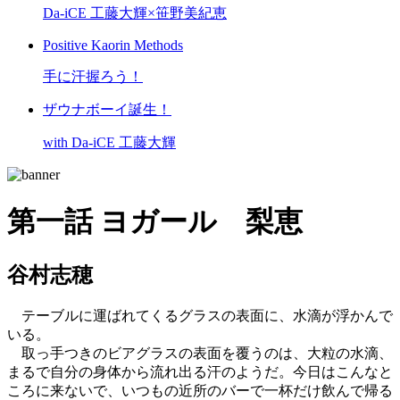
Da-iCE 工藤大輝×笹野美紀恵
Positive Kaorin Methods
手に汗握ろう！
ザウナボーイ誕生！
with Da-iCE 工藤大輝
第一話
ヨガール 梨恵
谷村志穂
テーブルに運ばれてくるグラスの表面に、水滴が浮かんで
いる。
取っ手つきのビアグラスの表面を覆うのは、大粒の水滴、
まるで自分の身体から流れ出る汗のようだ。今日はこんなと
ころに来ないで、いつもの近所のバーで一杯だけ飲んで帰る