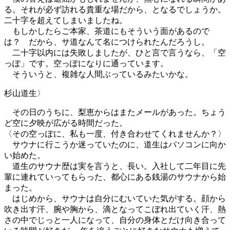
る。それが必ず訪れる貴重な場だから、となるでしょうか。
二十字を超えてしまいましたね。
もしかしたらご本家、茶道にもそういう面があるので
は？ だから、サ道なんて名につけられたんだろうし。
二十字以内には失敗しましたが、ひと言で言うなら、「空
っぽ」です。空っぽになりに通っています。
そういうと、複雑な人間ぶっているみたいかな。
杉山道生〉
その日のうちに、梨恵からはまたメールがあった。ちょう
ど空に夕映が広がる時間だった。
〈その空っぽに、私も一度、付き合わせてくれませんか？〉
サウナに行こうか迷っていたのに、道生はパソコンに向か
い始めた。
道生のサウナ歴は実を言うと、長い。入社して二年目に先
輩に連れていってもらった、都心にある銭湯のサウナから始
まった。
はじめから、サウナは自分にむいていた気がする。顔から
吹き出す汗、腕や胸から、滴となってこぼれ出ていく汗、熱
さの中でじっと一人になって、自分の身体とだけ向き合って