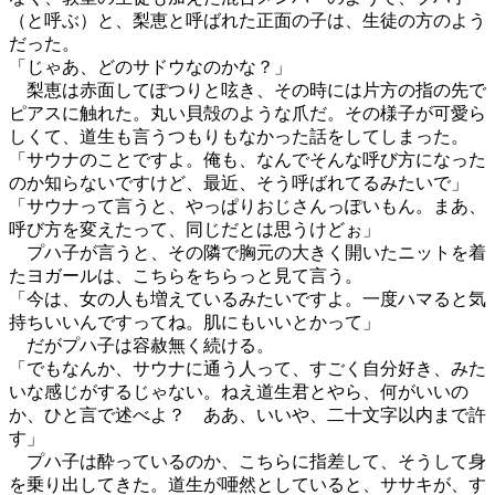
（と呼ぶ）と、梨恵と呼ばれた正面の子は、生徒の方のよう
だった。
「じゃあ、どのサドウなのかな？」
梨恵は赤面してぽつりと呟き、その時には片方の指の先で
ピアスに触れた。丸い貝殻のような爪だ。その様子が可愛ら
しくて、道生も言うつもりもなかった話をしてしまった。
「サウナのことですよ。俺も、なんでそんな呼び方になった
のか知らないですけど、最近、そう呼ばれてるみたいで」
「サウナって言うと、やっぱりおじさんっぽいもん。まあ、
呼び方を変えたって、同じだとは思うけどぉ」
プハ子が言うと、その隣で胸元の大きく開いたニットを着
たヨガールは、こちらをちらっと見て言う。
「今は、女の人も増えているみたいですよ。一度ハマると気
持ちいいんですってね。肌にもいいとかって」
だがプハ子は容赦無く続ける。
「でもなんか、サウナに通う人って、すごく自分好き、みた
いな感じがするじゃない。ねえ道生君とやら、何がいいの
か、ひと言で述べよ？ ああ、いいや、二十文字以内まで許
す」
プハ子は酔っているのか、こちらに指差して、そうして身
を乗り出してきた。道生が唖然としていると、ササキが、す