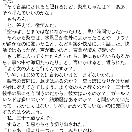
った。
「そう言葉にされると照れるけど、梨恵ちゃんは？ ああ、
そう呼んでいいのかな」
「もちろん」
と、答えて、微笑んだ。
「空っぽ、とまではなれなかったけど、良い時間でした」
それから梨恵は、水風呂が意外によかったことや、サウナ
が静かなのに驚いたこと、などを案外快活によく話した。快
活ではあったが、声が低いのと、言葉が澄んで響いた。
「もし気に入ってくれたんだったら、他にもいろいろあるか
ら。森の中や海辺だったり」と、言いかけると、遮られた。
「よく女の人とも行くんですか？」
「いや、はじめてとは言わないけど、まずないかな」
梨恵の質問に、意味はあるのか？ 空っぽになりかけた頭
が妙に冴えてきてしまう。よく女の人と行くのか？ 三十代
後半の男にそう問うのだから、彼女はいるのか？ ガールフ
レンドは多いのか？ 結婚歴はあるのか？ と聞かれていた
って、おかしくはない。いや、訊かれてもいないのに先回り
するのはやめよう。
「私、三十七歳なんです」
すると、梨恵からそう切り出された。
「じゃあ、僕より一つか二つ上みたいだね」