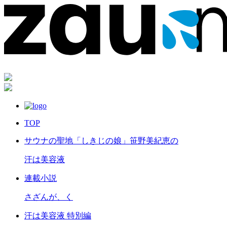
TOP
サウナの聖地「しきじの娘」笹野美紀恵の
汗は美容液
連載小説
さざんが、く
汗は美容液 特別編