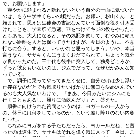
で、お願いします」
爽やかに頼まれると断れないという自分の一面に気づいた
のは、もう中学生くらいの頃だった。お願い、杉山くん、と
頼まれて、思えば生徒会の書記なんていう面倒な役を引き受
けたことも、学園祭で急遽、羽をつけてキジの役をやったこ
ともある。大人になると、その気配を察して、むやみに頼ま
れない距離を人とは保ってきたはずが、今日のように、不意
打ちに合う。すると、いいかなと思ってしまう。いや、本当
言うなら、ササキくんにうまくおだてられて、ちょっと気分
が良かったのだ。三十代も後半に突入して、独身どころか、
ずっと彼女もいないのは、ジムでだって、なぜだかみんな知
っている。
で、調子に乗ってやってきたくせに、自分だけは少し浮い
た存在なのだとでも気取りたいばかりに無口を決め込んでい
るのも大人気ないわけで、 「まあ、今日みたいにジムにも
行くこともあるし、帰りに酒飲んだり」と、答えた。
順番に向けられた質問というのは、ヨガールの一人から
の、休日には何をしているのか、という差し障りのない内容
だった。
ちなみにヨガをする子たちだったら、ヨガールだね、と言
ったのは道生で、ササキはそれを偉く気に入って、今日、こ