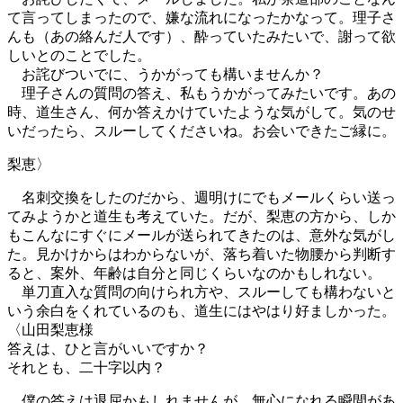
て言ってしまったので、嫌な流れになったかなって。理子さ
んも（あの絡んだ人です）、酔っていたみたいで、謝って欲
しいとのことでした。
お詫びついでに、うかがっても構いませんか？
理子さんの質問の答え、私もうかがってみたいです。あの
時、道生さん、何か答えかけていたような気がして。気のせ
いだったら、スルーしてくださいね。お会いできたご縁に。
梨恵〉
名刺交換をしたのだから、週明けにでもメールくらい送っ
てみようかと道生も考えていた。だが、梨恵の方から、しか
もこんなにすぐにメールが送られてきたのは、意外な気がし
た。見かけからはわからないが、落ち着いた物腰から判断す
ると、案外、年齢は自分と同じくらいなのかもしれない。
単刀直入な質問の向けられ方や、スルーしても構わないと
いう余白をくれているのも、道生にはやはり好ましかった。
〈山田梨恵様
答えは、ひと言がいいですか？
それとも、二十字以内？
僕の答えは退屈かもしれませんが、無心になれる瞬間があ