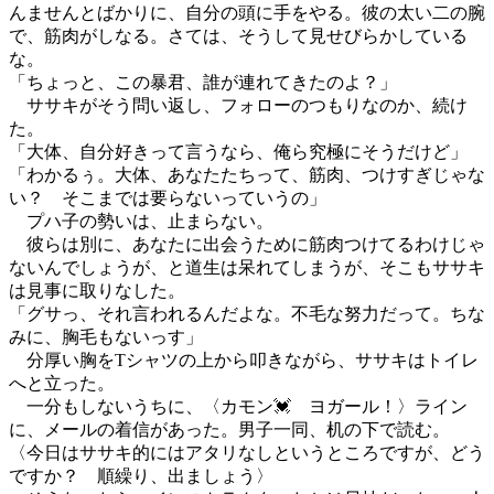
んませんとばかりに、自分の頭に手をやる。彼の太い二の腕
で、筋肉がしなる。さては、そうして見せびらかしている
な。
「ちょっと、この暴君、誰が連れてきたのよ？」
ササキがそう問い返し、フォローのつもりなのか、続け
た。
「大体、自分好きって言うなら、俺ら究極にそうだけど」
「わかるぅ。大体、あなたたちって、筋肉、つけすぎじゃな
い？ そこまでは要らないっていうの」
プハ子の勢いは、止まらない。
彼らは別に、あなたに出会うために筋肉つけてるわけじゃ
ないんでしょうが、と道生は呆れてしまうが、そこもササキ
は見事に取りなした。
「グサっ、それ言われるんだよな。不毛な努力だって。ちな
みに、胸毛もないっす」
分厚い胸をTシャツの上から叩きながら、ササキはトイレ
へと立った。
一分もしないうちに、〈カモン💓 ヨガール！〉ライン
に、メールの着信があった。男子一同、机の下で読む。
〈今日はササキ的にはアタリなしというところですが、どう
ですか？ 順繰り、出ましょう〉