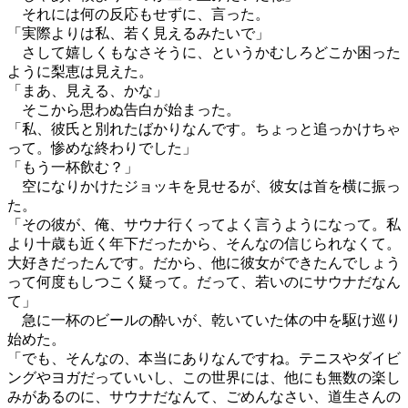
それには何の反応もせずに、言った。
「実際よりは私、若く見えるみたいで」
さして嬉しくもなさそうに、というかむしろどこか困った
ように梨恵は見えた。
「まあ、見える、かな」
そこから思わぬ告白が始まった。
「私、彼氏と別れたばかりなんです。ちょっと追っかけちゃ
って。惨めな終わりでした」
「もう一杯飲む？」
空になりかけたジョッキを見せるが、彼女は首を横に振っ
た。
「その彼が、俺、サウナ行くってよく言うようになって。私
より十歳も近く年下だったから、そんなの信じられなくて。
大好きだったんです。だから、他に彼女ができたんでしょう
って何度もしつこく疑って。だって、若いのにサウナだなん
て」
急に一杯のビールの酔いが、乾いていた体の中を駆け巡り
始めた。
「でも、そんなの、本当にありなんですね。テニスやダイビ
ングやヨガだっていいし、この世界には、他にも無数の楽し
みがあるのに、サウナだなんて、ごめんなさい、道生さんの