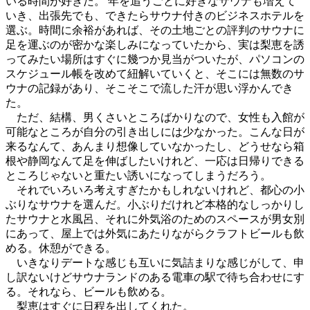
いる時間が好きだ。 年を追うごとに好きなサウナも増えて
いき、出張先でも、できたらサウナ付きのビジネスホテルを
選ぶ。時間に余裕があれば、その土地ごとの評判のサウナに
足を運ぶのが密かな楽しみになっていたから、実は梨恵を誘
ってみたい場所はすぐに幾つか見当がついたが、パソコンの
スケジュール帳を改めて紐解いていくと、そこには無数のサ
ウナの記録があり、そこそこで流した汗が思い浮かんでき
た。
ただ、結構、男くさいところばかりなので、女性も入館が
可能なところが自分の引き出しには少なかった。こんな日が
来るなんて、あんまり想像していなかったし、どうせなら箱
根や静岡なんて足を伸ばしたいけれど、一応は日帰りできる
ところじゃないと重たい誘いになってしまうだろう。
それでいろいろ考えすぎたかもしれないけれど、都心の小
ぶりなサウナを選んだ。小ぶりだけれど本格的なしっかりし
たサウナと水風呂、それに外気浴のためのスペースが男女別
にあって、屋上では外気にあたりながらクラフトビールも飲
める。休憩ができる。
いきなりデートな感じも互いに気詰まりな感じがして、申
し訳ないけどサウナランドのある電車の駅で待ち合わせにす
る。それなら、ビールも飲める。
梨恵はすぐに日程を出してくれた。