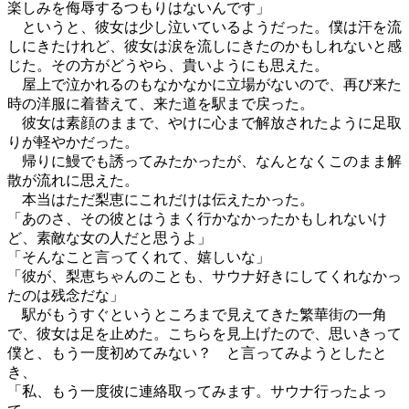
楽しみを侮辱するつもりはないんです」
というと、彼女は少し泣いているようだった。僕は汗を流
しにきたけれど、彼女は涙を流しにきたのかもしれないと感
じた。その方がどうやら、貴いようにも思えた。
屋上で泣かれるのもなかなかに立場がないので、再び来た
時の洋服に着替えて、来た道を駅まで戻った。
彼女は素顔のままで、やけに心まで解放されたように足取
りが軽やかだった。
帰りに鰻でも誘ってみたかったが、なんとなくこのまま解
散が流れに思えた。
本当はただ梨恵にこれだけは伝えたかった。
「あのさ、その彼とはうまく行かなかったかもしれないけ
ど、素敵な女の人だと思うよ」
「そんなこと言ってくれて、嬉しいな」
「彼が、梨恵ちゃんのことも、サウナ好きにしてくれなかっ
たのは残念だな」
駅がもうすぐというところまで見えてきた繁華街の一角
で、彼女は足を止めた。こちらを見上げたので、思いきって
僕と、もう一度初めてみない？ と言ってみようとしたと
き、
「私、もう一度彼に連絡取ってみます。サウナ行ったよっ