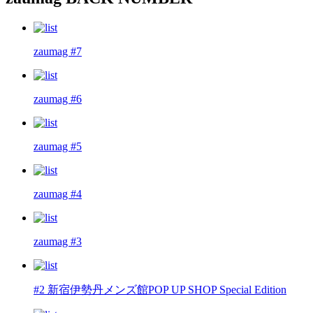
zaumag #7
zaumag #6
zaumag #5
zaumag #4
zaumag #3
#2 新宿伊勢丹メンズ館POP UP SHOP Special Edition