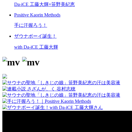
Da-iCE 工藤大輝×笹野美紀恵
Positive Kaorin Methods
手に汗握ろう！
ザウナボーイ誕生！
with Da-iCE 工藤大輝