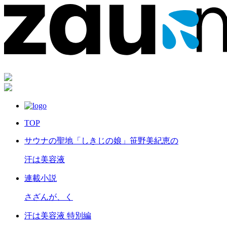
TOP
サウナの聖地「しきじの娘」笹野美紀恵の
汗は美容液
連載小説
さざんが、く
汗は美容液 特別編